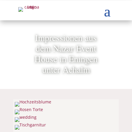
Impressionen aus
dem Nazar Event
House in Eningen
unter Achalm